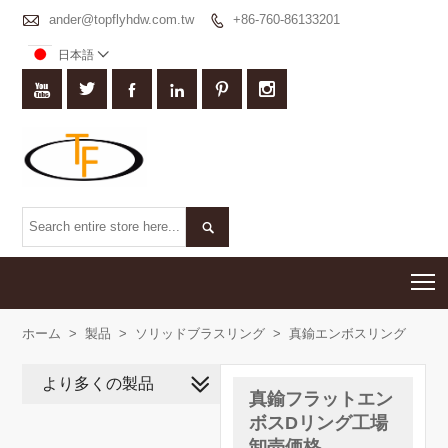

ander@topflyhdw.com.tw
+86-760-86133201

日本語








T
ホーム
>
製品
>
ソリッドブラスリング
>
真鍮エンボスリング
より多くの製品
真鍮フラットエン
ボスDリング工場
卸売価格