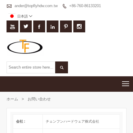

ander@topflyhdw.com.tw
+86-760-86133201

日本語








T
ホーム
>
お問い合わせ
会社 :
チェンフンハードウェア株式会社