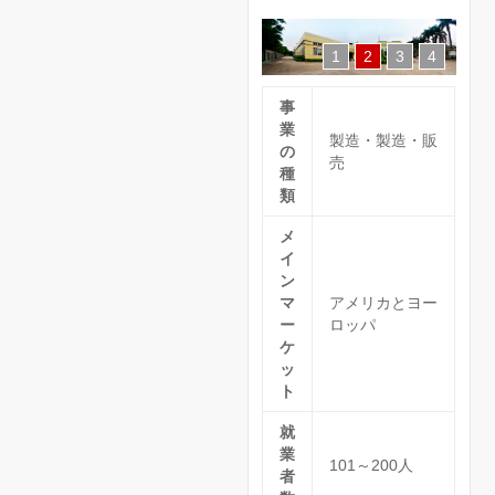
1
2
3
4
事
業
製造・製造・販
の
売
種
類
メ
イ
ン
マ
アメリカとヨー
ー
ロッパ
ケ
ッ
ト
就
業
101～200人
者