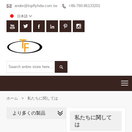

ander@topflyhdw.com.tw
+86-760-86133201

日本語








T
ホーム
>
私たちに関しては
より多くの製品
私たちに関して
は